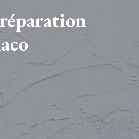
préparation
laco