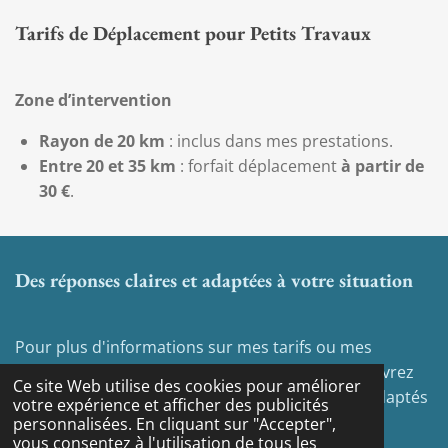
Tarifs de Déplacement pour Petits Travaux
Zone d’intervention
Rayon de 20 km
: inclus dans mes prestations.
Entre 20 et 35 km
: forfait déplacement
à partir de
30 €
.
Des réponses claires et adaptées à votre situation
Pour plus d'informations sur mes tarifs ou mes
services à la personne, contactez-moi. Vous recevrez
Ce site Web utilise des cookies pour améliorer
des détails et des explications personnalisées, adaptés
votre expérience et afficher des publicités
à vos besoins.
personnalisées. En cliquant sur "Accepter",
vous consentez à l'utilisation de tous les